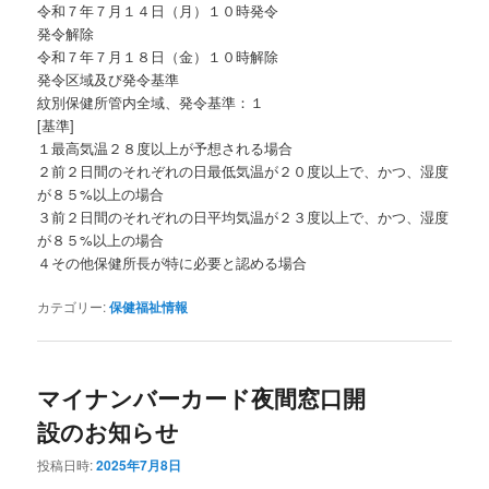
令和７年７月１４日（月）１０時発令
発令解除
令和７年７月１８日（金）１０時解除
発令区域及び発令基準
紋別保健所管内全域、発令基準：１
[基準]
１最高気温２８度以上が予想される場合
２前２日間のそれぞれの日最低気温が２０度以上で、かつ、湿度
が８５%以上の場合
３前２日間のそれぞれの日平均気温が２３度以上で、かつ、湿度
が８５%以上の場合
４その他保健所長が特に必要と認める場合
カテゴリー:
保健福祉情報
マイナンバーカード夜間窓口開
設のお知らせ
投稿日時:
2025年7月8日