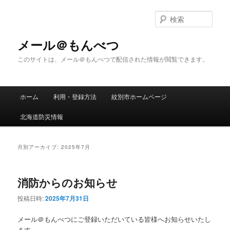
メ
サ
イ
ブ
検
ン
コ
索
コ
ン
メール＠もんべつ
ン
テ
このサイトは、メール＠もんべつで配信された情報が閲覧できます。
テ
ン
ン
ツ
ツ
へ
メ
へ
移
ホーム
利用・登録方法
紋別市ホームページ
イ
移
動
ン
動
北海道防災情報
メ
ニ
ュ
月別アーカイブ:
2025年7月
ー
消防からのお知らせ
投稿日時:
2025年7月31日
メール＠もんべつにご登録いただいている皆様へお知らせいたし
ます。