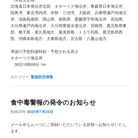
北海道日本海沿岸北部、オホーツク海沿岸、青森県日本海沿岸、
陸奥湾、東京湾内湾、伊勢・三河湾、大阪府、兵庫県瀬戸内海沿
岸、淡路島南部、岡山県、徳島県、愛媛県宇和海沿岸、高知県、
大分県瀬戸内海沿岸、大分県豊後水道沿岸、宮崎県、鹿児島県東
部、種子島・屋久島地方、奄美群島・トカラ列島、鹿児島県西
部、沖縄本島地方、大東島地方、宮古島・八重山地方
津波の予想到達時刻・予想される高さ
オホーツク海沿岸
30日10時00分 1m
カテゴリー:
緊急防災情報
食中毒警報の発令のお知らせ
投稿日時:
2025年7月25日
メール＠もんべつにご登録いただいている皆様へお知らせいたし
ます。