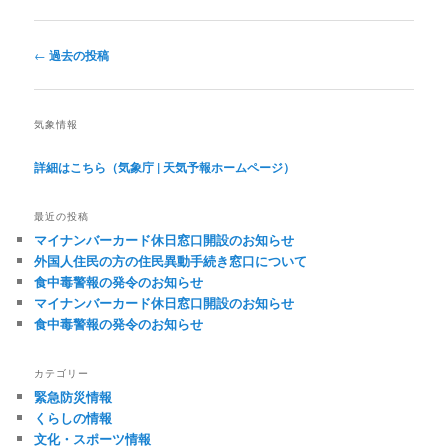
投
←
過去の投稿
稿
ナ
ビ
気象情報
ゲ
ー
詳細はこちら（気象庁 | 天気予報ホームページ）
シ
ョ
最近の投稿
ン
マイナンバーカード休日窓口開設のお知らせ
外国人住民の方の住民異動手続き窓口について
食中毒警報の発令のお知らせ
マイナンバーカード休日窓口開設のお知らせ
食中毒警報の発令のお知らせ
カテゴリー
緊急防災情報
くらしの情報
文化・スポーツ情報