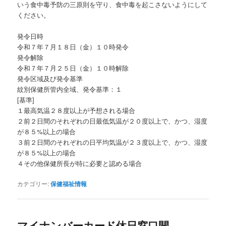
いう食中毒予防の三原則を守り、食中毒を起こさないようにして
ください。
発令日時
令和７年７月１８日（金）１０時発令
発令解除
令和７年７月２５日（金）１０時解除
発令区域及び発令基準
紋別保健所管内全域、発令基準：１
[基準]
１最高気温２８度以上が予想される場合
２前２日間のそれぞれの日最低気温が２０度以上で、かつ、湿度
が８５%以上の場合
３前２日間のそれぞれの日平均気温が２３度以上で、かつ、湿度
が８５%以上の場合
４その他保健所長が特に必要と認める場合
カテゴリー:
保健福祉情報
マイナンバーカード休日窓口開