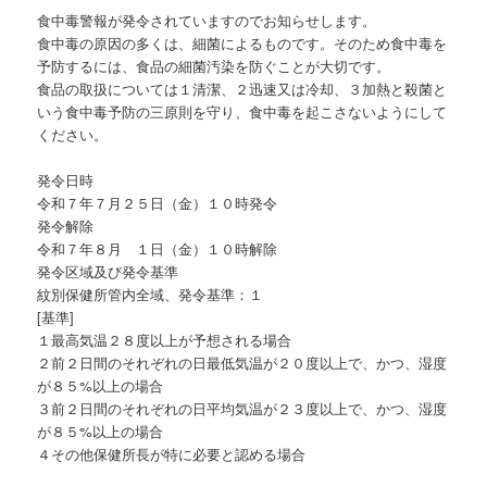
食中毒警報が発令されていますのでお知らせします。
食中毒の原因の多くは、細菌によるものです。そのため食中毒を
予防するには、食品の細菌汚染を防ぐことが大切です。
食品の取扱については１清潔、２迅速又は冷却、３加熱と殺菌と
いう食中毒予防の三原則を守り、食中毒を起こさないようにして
ください。
発令日時
令和７年７月２５日（金）１０時発令
発令解除
令和７年８月 １日（金）１０時解除
発令区域及び発令基準
紋別保健所管内全域、発令基準：１
[基準]
１最高気温２８度以上が予想される場合
２前２日間のそれぞれの日最低気温が２０度以上で、かつ、湿度
が８５%以上の場合
３前２日間のそれぞれの日平均気温が２３度以上で、かつ、湿度
が８５%以上の場合
４その他保健所長が特に必要と認める場合