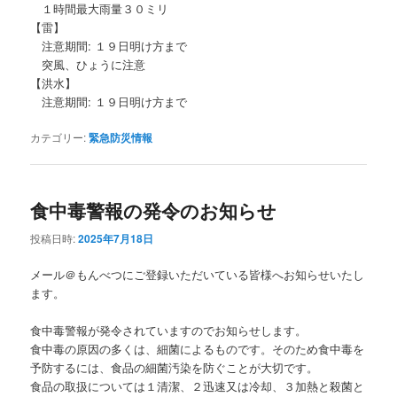
１時間最大雨量３０ミリ
【雷】
注意期間: １９日明け方まで
突風、ひょうに注意
【洪水】
注意期間: １９日明け方まで
カテゴリー:
緊急防災情報
食中毒警報の発令のお知らせ
投稿日時:
2025年7月18日
メール＠もんべつにご登録いただいている皆様へお知らせいたし
ます。
食中毒警報が発令されていますのでお知らせします。
食中毒の原因の多くは、細菌によるものです。そのため食中毒を
予防するには、食品の細菌汚染を防ぐことが大切です。
食品の取扱については１清潔、２迅速又は冷却、３加熱と殺菌と