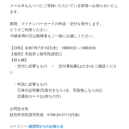
メール＠もんべつにご登録いただいている皆様へお知らせいたし
ます。
夜間、マイナンバーカードの申請・交付を受付します。
どうぞご利用ください。
15歳未満の方は親権者もご一緒にお越しください。
【日時】令和7年7月10日(木) 18時00分～19時30分
【場所】市役所１階市民課窓口
【持ち物】
・交付に必要なもの ～ 交付通知書(はがき)をご確認くださ
い
・申請に必要なもの
①身分証明書(写真付きなら1点、写真無しなら2点)
②通知カード(お持ちの方)
お問合せ先
紋別市市民課市民係 0158‐24‐2111(代表)
カテゴリー:
紋別市からのお知らせ