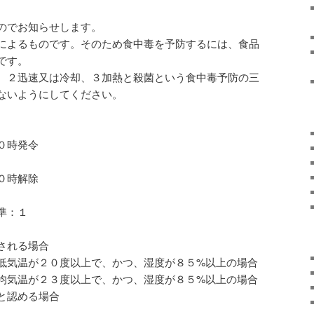
のでお知らせします。
によるものです。そのため食中毒を予防するには、食品
です。
、２迅速又は冷却、３加熱と殺菌という食中毒予防の三
ないようにしてください。
０時発令
０時解除
準：１
される場合
低気温が２０度以上で、かつ、湿度が８５%以上の場合
均気温が２３度以上で、かつ、湿度が８５%以上の場合
と認める場合