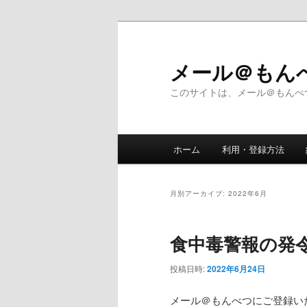
メ
サ
イ
ブ
ン
コ
メール＠も
コ
ン
このサイトは、メール＠もんべ
ン
テ
テ
ン
ン
ツ
メ
ツ
へ
ホーム
利用・登録方法
イ
へ
移
ン
移
動
メ
動
月別アーカイブ:
2022年6月
ニ
ュ
食中毒警報の発
ー
投稿日時:
2022年6月24日
メール＠もんべつにご登録い