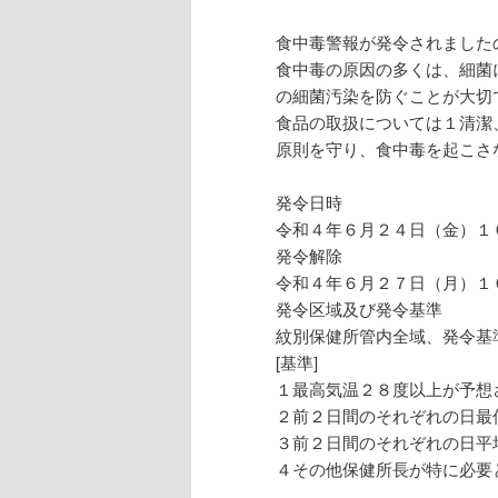
食中毒警報が発令されました
食中毒の原因の多くは、細菌
の細菌汚染を防ぐことが大切
食品の取扱については１清潔
原則を守り、食中毒を起こさ
発令日時
令和４年６月２４日（金）１
発令解除
令和４年６月２７日（月）１
発令区域及び発令基準
紋別保健所管内全域、発令基
[基準]
１最高気温２８度以上が予想
２前２日間のそれぞれの日最
３前２日間のそれぞれの日平
４その他保健所長が特に必要