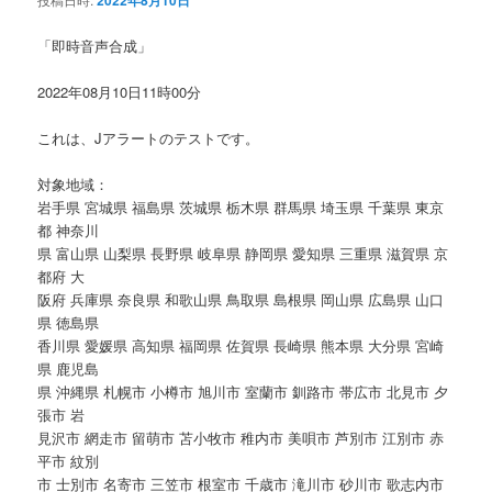
2022年8月10日
ン
「即時音声合成」
2022年08月10日11時00分
これは、Jアラートのテストです。
対象地域：
岩手県 宮城県 福島県 茨城県 栃木県 群馬県 埼玉県 千葉県 東京
都 神奈川
県 富山県 山梨県 長野県 岐阜県 静岡県 愛知県 三重県 滋賀県 京
都府 大
阪府 兵庫県 奈良県 和歌山県 鳥取県 島根県 岡山県 広島県 山口
県 徳島県
香川県 愛媛県 高知県 福岡県 佐賀県 長崎県 熊本県 大分県 宮崎
県 鹿児島
県 沖縄県 札幌市 小樽市 旭川市 室蘭市 釧路市 帯広市 北見市 夕
張市 岩
見沢市 網走市 留萌市 苫小牧市 稚内市 美唄市 芦別市 江別市 赤
平市 紋別
市 士別市 名寄市 三笠市 根室市 千歳市 滝川市 砂川市 歌志内市