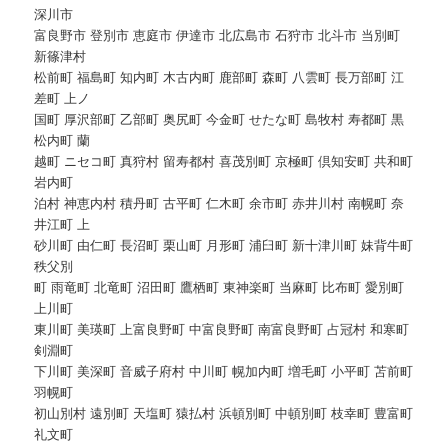
深川市
富良野市 登別市 恵庭市 伊達市 北広島市 石狩市 北斗市 当別町
新篠津村
松前町 福島町 知内町 木古内町 鹿部町 森町 八雲町 長万部町 江
差町 上ノ
国町 厚沢部町 乙部町 奥尻町 今金町 せたな町 島牧村 寿都町 黒
松内町 蘭
越町 ニセコ町 真狩村 留寿都村 喜茂別町 京極町 倶知安町 共和町
岩内町
泊村 神恵内村 積丹町 古平町 仁木町 余市町 赤井川村 南幌町 奈
井江町 上
砂川町 由仁町 長沼町 栗山町 月形町 浦臼町 新十津川町 妹背牛町
秩父別
町 雨竜町 北竜町 沼田町 鷹栖町 東神楽町 当麻町 比布町 愛別町
上川町
東川町 美瑛町 上富良野町 中富良野町 南富良野町 占冠村 和寒町
剣淵町
下川町 美深町 音威子府村 中川町 幌加内町 増毛町 小平町 苫前町
羽幌町
初山別村 遠別町 天塩町 猿払村 浜頓別町 中頓別町 枝幸町 豊富町
礼文町