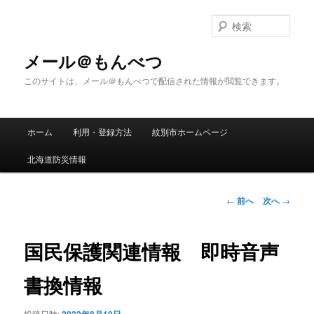
メ
イ
検
ン
索
コ
メール＠もんべつ
ン
このサイトは、メール＠もんべつで配信された情報が閲覧できます。
テ
ン
ツ
メ
へ
ホーム
利用・登録方法
紋別市ホームページ
イ
移
ン
動
北海道防災情報
メ
ニ
ュ
投
←
前へ
次へ
→
ー
稿
ナ
ビ
国民保護関連情報 即時音声
ゲ
ー
書換情報
シ
ョ
投稿日時: