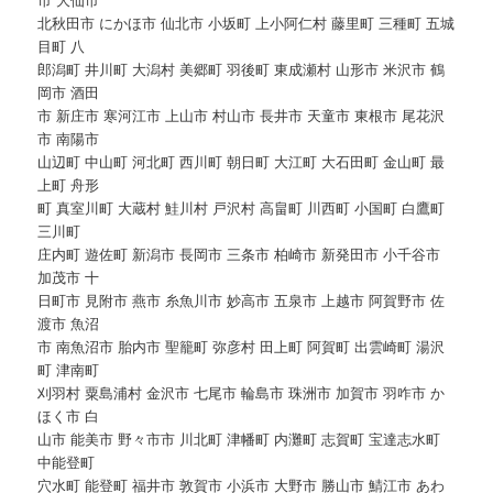
北秋田市 にかほ市 仙北市 小坂町 上小阿仁村 藤里町 三種町 五城
目町 八
郎潟町 井川町 大潟村 美郷町 羽後町 東成瀬村 山形市 米沢市 鶴
岡市 酒田
市 新庄市 寒河江市 上山市 村山市 長井市 天童市 東根市 尾花沢
市 南陽市
山辺町 中山町 河北町 西川町 朝日町 大江町 大石田町 金山町 最
上町 舟形
町 真室川町 大蔵村 鮭川村 戸沢村 高畠町 川西町 小国町 白鷹町
三川町
庄内町 遊佐町 新潟市 長岡市 三条市 柏崎市 新発田市 小千谷市
加茂市 十
日町市 見附市 燕市 糸魚川市 妙高市 五泉市 上越市 阿賀野市 佐
渡市 魚沼
市 南魚沼市 胎内市 聖籠町 弥彦村 田上町 阿賀町 出雲崎町 湯沢
町 津南町
刈羽村 粟島浦村 金沢市 七尾市 輪島市 珠洲市 加賀市 羽咋市 か
ほく市 白
山市 能美市 野々市市 川北町 津幡町 内灘町 志賀町 宝達志水町
中能登町
穴水町 能登町 福井市 敦賀市 小浜市 大野市 勝山市 鯖江市 あわ