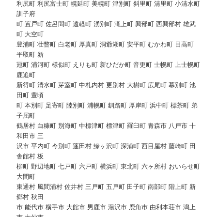
利尻町 利尻富士町 幌延町 美幌町 津別町 斜里町 清里町 小清水町
訓子府
町 置戸町 佐呂間町 遠軽町 湧別町 滝上町 興部町 西興部村 雄武
町 大空町
豊浦町 壮瞥町 白老町 厚真町 洞爺湖町 安平町 むかわ町 日高町
平取町 新
冠町 浦河町 様似町 えりも町 新ひだか町 音更町 士幌町 上士幌町
鹿追町
新得町 清水町 芽室町 中札内村 更別村 大樹町 広尾町 幕別町 池
田町 豊頃
町 本別町 足寄町 陸別町 浦幌町 釧路町 厚岸町 浜中町 標茶町 弟
子屈町
鶴居村 白糠町 別海町 中標津町 標津町 羅臼町 青森市 八戸市 十
和田市 三
沢市 平内町 今別町 蓬田村 鰺ヶ沢町 深浦町 西目屋村 藤崎町 田
舎館村 板
柳町 野辺地町 七戸町 六戸町 横浜町 東北町 六ヶ所村 おいらせ町
大間町
東通村 風間浦村 佐井村 三戸町 五戸町 田子町 南部町 階上町 新
郷村 秋田
市 能代市 横手市 大館市 男鹿市 湯沢市 鹿角市 由利本荘市 潟上
市 大仙市