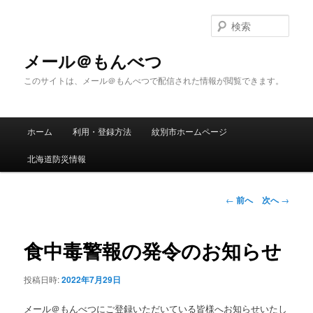
メ
イ
検
ン
索
コ
メール＠もんべつ
ン
このサイトは、メール＠もんべつで配信された情報が閲覧できます。
テ
ン
ツ
メ
へ
ホーム
利用・登録方法
紋別市ホームページ
イ
移
ン
動
北海道防災情報
メ
ニ
ュ
投
←
前へ
次へ
→
ー
稿
ナ
ビ
食中毒警報の発令のお知らせ
ゲ
ー
投稿日時:
2022年7月29日
シ
ョ
メール＠もんべつにご登録いただいている皆様へお知らせいたし