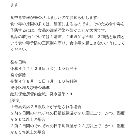
ン
ます。
食中毒警報が発令されましたのでお知らせします。
食中毒の原因の多くは、細菌によるものです。そのため食中毒を
予防するには、食品の細菌汚染を防ぐことが大切です。
食品の取扱については１清潔、２迅速又は冷却、３加熱と殺菌と
いう食中毒予防の三原則を守り、食中毒を起こさないようにして
ください。
発令日時
令和４年７月２９日（金）１０時発令
発令解除
令和４年８月 １日（月）１０時解除
発令区域及び発令基準
紋別保健所管内全域、発令基準：１
[基準]
１最高気温２８度以上が予想される場合
２前２日間のそれぞれの日最低気温が２０度以上で、かつ、湿度
が８５%以上の場合
３前２日間のそれぞれの日平均気温が２３度以上で、かつ、湿度
が８５%以上の場合