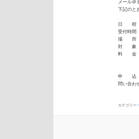
メール＠
下記のと
日 程 
受付時間 
場 所
対 象 
料 金 
経膣
※70
申 込 
問い合わ
(健診専
カテゴリー: