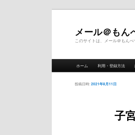
メ
イ
ン
メール＠も
コ
このサイトは、メール＠もんべ
ン
テ
ン
メ
ツ
ホーム
利用・登録方法
イ
へ
ン
移
メ
投稿日時:
2021年8月11日
動
ニ
ュ
ー
子