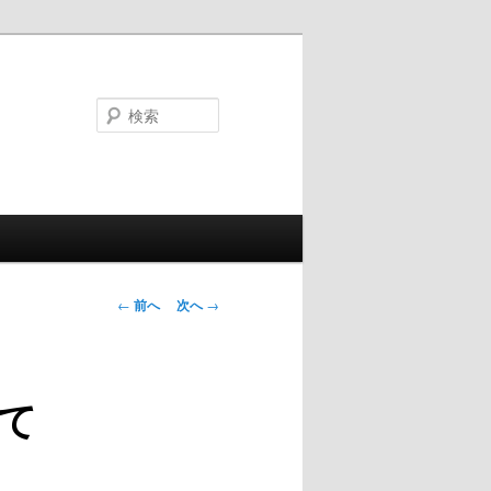
検
索
投
←
前へ
次へ
→
稿
ナ
ビ
て
ゲ
ー
シ
ョ