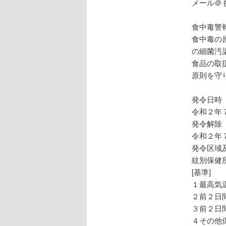
メール＠
食中毒警
食中毒の
の細菌汚
食品の取
原則を守
発令日時
令和２年
発令解除
令和２年
発令区域
紋別保健
[基準]
１最高気
２前２日
３前２日
４その他