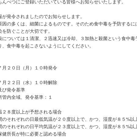
もんべつにご登録いただいている皆様へお知らせいたします。
報が発令されましたのでお知らせします。
原因の多くは、細菌によるものです。そのため食中毒を予防するに
染を防ぐことが大切です。
扱については１清潔、２迅速又は冷却、３加熱と殺菌という食中毒
り、食中毒を起こさないようにしてください。
７月２０日（月）１０時発令
７月２２日（水）１０時解除
及び発令基準
所管内全域、発令基準：１
温２８度以上が予想される場合
間のそれぞれの日最低気温が２０度以上で、かつ、湿度が８５%以
間のそれぞれの日平均気温が２３度以上で、かつ、湿度が８５%以
保健所長が特に必要と認める場合