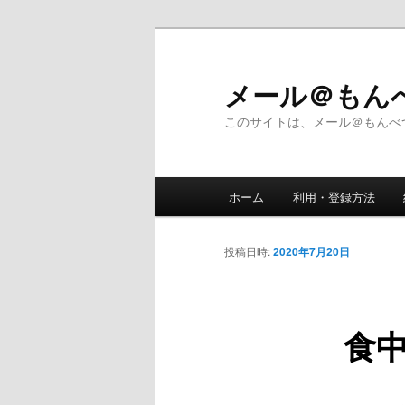
メ
イ
ン
メール＠も
コ
このサイトは、メール＠もんべ
ン
テ
ン
メ
ツ
ホーム
利用・登録方法
イ
へ
ン
移
メ
投稿日時:
2020年7月20日
動
ニ
ュ
ー
食