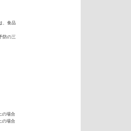
ン
は、食品
予防の三
上の場合
上の場合