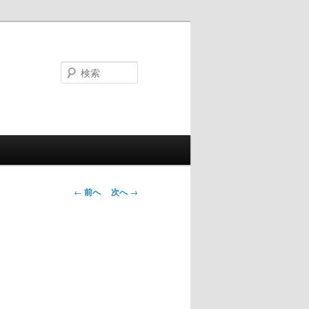
検
索
投
←
前へ
次へ
→
稿
ナ
ビ
ゲ
ー
シ
ョ