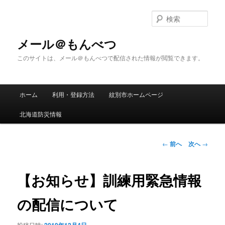
メ
イ
検
ン
索
コ
メール＠もんべつ
ン
このサイトは、メール＠もんべつで配信された情報が閲覧できます。
テ
ン
ツ
メ
へ
ホーム
利用・登録方法
紋別市ホームページ
イ
移
ン
動
北海道防災情報
メ
ニ
ュ
投
←
前へ
次へ
→
ー
稿
ナ
ビ
【お知らせ】訓練用緊急情報
ゲ
ー
の配信について
シ
ョ
投稿日時: