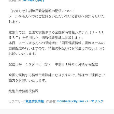
2019年12月4日
ン
【お知らせ】訓練用緊急情報の配信について
メール＠もんべつにご登録をいただいている皆様へお知らせいた
します。
紋別市では、全国で実施される全国瞬時警報システム（Ｊ－ＡＬ
ＥＲＴ）を使用した、情報伝達訓練に参加します。
本日、メール＠もんべつ登録者に「国民保護情報」訓練メールの
自動配信を行いますので、情報の取扱いにお間違えのないように
お願いいたします。
配信日時 １２月４日（水） 午前１１時００分頃から配信
全国で実施する情報伝達訓練になりますので、皆様のご理解とご
協力をお願いいたします。
紋別市総務部庶務課
カテゴリー:
緊急防災情報
作成者:
mombetsucityuser
パーマリンク